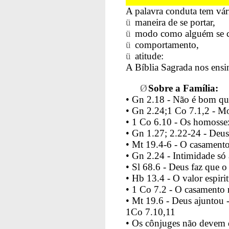
A palavra conduta tem vári
ü
maneira de se portar,
ü
modo como alguém se c
ü
comportamento,
ü
atitude:
A Bíblia Sagrada nos ensin
Ø
Sobre a Família:
• Gn 2.18 - Não é bom q
• Gn 2.24;1 Co 7.1,2 - M
• 1 Co 6.10 - Os homosse
• Gn 1.27; 2.22-24 - Deus
• Mt 19.4-6 - O casament
• Gn 2.24 - Intimidade só
• Sl 68.6 - Deus faz que o 
• Hb 13.4 - O valor espiri
• 1 Co 7.2 - O casamento r
• Mt 19.6 - Deus ajuntou
1Co 7.10,11
• Os cônjuges não devem 