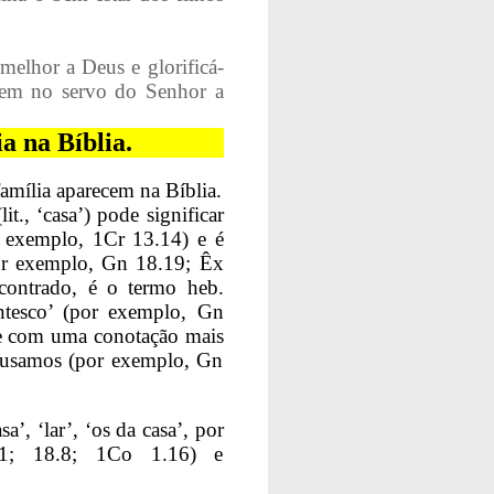
r melhor a Deus e glorificá-
uzem no servo do Senhor a
ia na Bíblia.
família aparecem na Bíblia.
lit., ‘casa’) pode significar
r exemplo, 1Cr 13.14) e é
por exemplo, Gn 18.19; Êx
ncontrado, é o termo heb.
ntesco’ (por exemplo, Gn
nte com uma conotação mais
e usamos (por exemplo, Gn
sa’, ‘lar’, ‘os da casa’, por
31; 18.8; 1Co 1.16) e