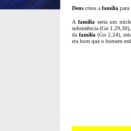
Deus
criou a
família
para 
A
família
seria um núcle
subsistência (Gn 1.29,30),
da
família
(Gn 2.24), est
era bom que o homem estive