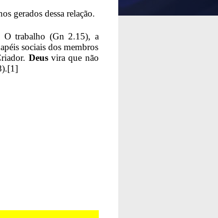
os gerados dessa relação.
. O trabalho (Gn 2.15), a
 papéis sociais dos membros
Criador.
Deus
vira que não
).
[1]