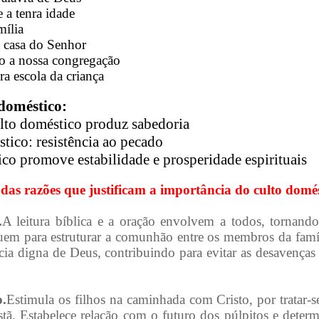
 a tenra idade
mília
 casa do Senhor
o a nossa congregação
ira escola da criança
 doméstico:
ulto doméstico produz sabedoria
tico: resistência ao pecado
ico promove estabilidade e prosperidade espirituais
 das razões que justificam a importância do culto domés
.
A leitura bíblica e a oração envolvem a todos, tornand
buem para estruturar a comunhão entre os membros da famí
ia digna de Deus, contribuindo para evitar as desavenças e
o.
Estimula os filhos na caminhada com Cristo, por tratar-s
stã. Estabelece relação com o futuro dos púlpitos e deter