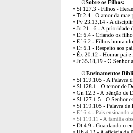
Ø
Sobre os Filhos:
• Sl 127.3 - Filhos - Her
•
Tt 2.4 - O amor da mãe p
•
Pv 23.13,14 - A discipli
• Jo 21.16 - A prioridade 
•
Ef 6.4 - Criando os filh
•
Ef 6.2 - Filhos honrando
• Ef 6.1 - Respeito aos pai
• Êx 20.12 - Honrar pai e
• Jr 35.18,19 - O Senhor 
Ø
Ensinamentos Bíbli
• Sl 119.105 - A Palavra d
• Sl 128.1 - O temor de De
• Gn 12.3 - A bênção de D
• Sl 127.1-5 - O Senhor ed
• Sl 119.105 - Palavra de 
•
Ef 6.4 - Pais ensinando 
• Sl 119.11 - A família ob
• Dt 4.9 - Guardando o en
• Hb 4.12 - A eficácia da 