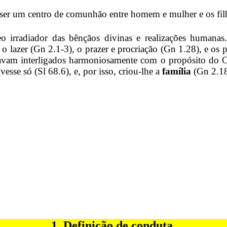
ser um centro de comunhão entre homem e mulher e os filh
o irradiador das bênçãos divinas e realizações humanas
 o lazer (Gn 2.1-3), o prazer e procriação (Gn 1.28), e os
avam interligados harmoniosamente com o propósito do 
sse só (Sl 68.6), e, por isso, criou-lhe a
família
(Gn 2.18
1. Definição de conduta.