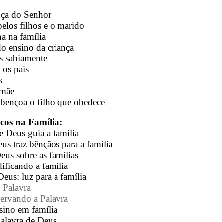
ança do Senhor
elos filhos e o marido
na na família
do ensino da criança
os sabiamente
 os pais
s
 mãe
abençoa o filho que obedece
cos na Família:
e Deus guia a família
us traz bênçãos para a família
eus sobre as famílias
ificando a família
Deus: luz para a família
a Palavra
servando a Palavra
sino em família
Palavra de Deus