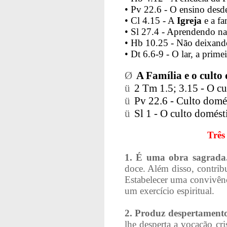
• Pv 22.6 - O ensino desde
• Cl 4.15 - A
Igreja
e a fa
• Sl 27.4 - Aprendendo na
• Hb 10.25 - Não deixand
• Dt 6.6-9 - O lar, a prime
Ø
A Família e o culto
ü
2 Tm 1.5; 3.15 - O c
ü
Pv 22.6 - Culto domés
ü
Sl 1 - O culto domést
Três
1. É uma obra sagrada
doce. Além disso, contri
Estabelecer uma convivênc
um exercício espiritual.
2. Produz despertament
lhe desperta a vocação cri