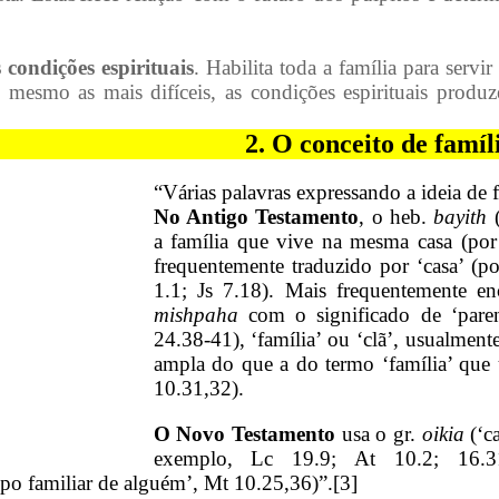
condições espirituais
. Habilita toda a família para servi
, mesmo as mais difíceis, as condições espirituais prod
2. O conceito de famíl
“Várias palavras expressando a ideia de 
No Antigo Testamento
, o heb.
bayith
(
a família que vive na mesma casa (po
frequentemente traduzido por ‘casa’ (
1.1; Js 7.18). Mais frequentemente e
mishpaha
com o significado de ‘pare
24.38-41), ‘família’ ou ‘clã’, usualme
ampla do que a do termo ‘família’ qu
10.31,32).
O Novo Testamento
usa o gr.
oikia
(‘ca
exemplo, Lc 19.9; At 10.2; 16.
o familiar de alguém’, Mt 10.25,36)”.
[3]