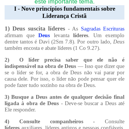
este importante tema.
I - Nove princípios fundamentais sobre
Liderança Cristã
1) Deus suscita líderes
- As
Sagradas Escrituras
afirmam que
Deus
levanta
líderes
. Um exemplo
dentre tantos é Davi (2Sm 7.8). Por outro lado,
Deus
também encosta e abate líderes (1 Co 9.27).
2)
O líder precisa saber que ele não é
indispensável na obra de Deus
— Isso que dizer que
se o líder se for, a obra de Deus não vai parar por
causa dele. Por isso, o líder não pode pensar quer ele
pode fazer tudo sozinho na obra de Deus.
3) Busque a Deus antes de qualquer decisão final
ligada à obra de Deus
- Deve-se buscar a Deus até
Ele responder.
4) Consulte companheiros -
Consulte
líderes
auxiliares, líderes antigos e pessoas confiáveis,