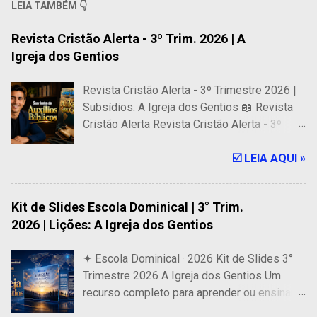
LEIA TAMBÉM 👇
Revista Cristão Alerta - 3º Trim. 2026 | A
Igreja dos Gentios
Revista Cristão Alerta - 3º Trimestre 2026 |
Subsídios: A Igreja dos Gentios 📖 Revista
Cristão Alerta Revista Cristão Alerta - 3º
Trimestre 2026 | Subsídios: A Igreja dos
Gentios 🎓 318 Páginas de Auxílios Bíblicos
☑️ LEIA AQUI »
para a Escola Dominical Revista Digital para
ser usada em Celular, Tablet e computador. É
Kit de Slides Escola Dominical | 3° Trim.
uma fonte confiável de subsídios bíblicos
2026 | Lições: A Igreja dos Gentios
que oferece os melhores recursos para
professores e alunos de Escolas Bíblicas,
✦ Escola Dominical · 2026 Kit de Slides 3°
especialmente para as lições dominicais de
Trimestre 2026 A Igreja dos Gentios Um
adultos da CPAD. 🔥 PREÇO ESPECIAL 🔥
recurso completo para aprender ou ensinar
R$ 14,99 R$ 14,30 COMPRAR AGORA ⚡
com clareza, beleza e total fidelidade às
Acesso Imediato após a Confirmação do