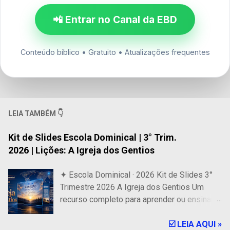
📲 Entrar no Canal da EBD
Conteúdo bíblico • Gratuito • Atualizações frequentes
LEIA TAMBÉM 👇
Kit de Slides Escola Dominical | 3° Trim.
2026 | Lições: A Igreja dos Gentios
✦ Escola Dominical · 2026 Kit de Slides 3°
Trimestre 2026 A Igreja dos Gentios Um
recurso completo para aprender ou ensinar
com clareza, beleza e total fidelidade às
Escrituras Sagradas. ✝ 13 Conjuntos de
☑️ LEIA AQUI »