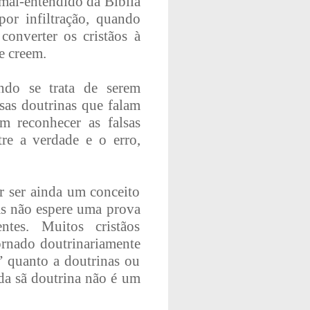
o mal-entendido da Bíblia
por infiltração, quando
converter os cristãos à
e creem.
ndo se trata de serem
sas doutrinas que falam
m reconhecer as falsas
tre a verdade e o erro,
or ser ainda um conceito
Mas não espere uma prova
ntes. Muitos cristãos
ornado doutrinariamente
o” quanto a doutrinas ou
da sã doutrina não é um