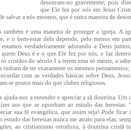
desonram-no gravemente, pois dist
que Ele fez por nós em Jesus Crist
e salvar a nós mesmos, que é outra maneira de deson
as também é uma maneira de proteger a igreja. A i
e, e o bem-estar dela depende, pelo menos em par
e estamos verdadeiramente adorando a Deus juntos
e quem Deus é e o que Ele fez por nós, e faz dentr
os cristãos do século I a terem uma só mente, a saber
s tinham de ter exatamente os mesmos pensamentos; 
oncordar com as verdades básicas sobre Deus, Jesus
rnam-se pouco mais do que clubes religiosos.
as ajuda-nos a entender e apreciar a sã doutrina. Um
izer aos que se opunham ao estudo das heresias: 
eciar sua fé evangélica, que assim seja! Pode ficar 
 estudo das heresias nunca me atraiu para elas; sem
ples, ao cristianismo ortodoxo, à doutrina cristã t