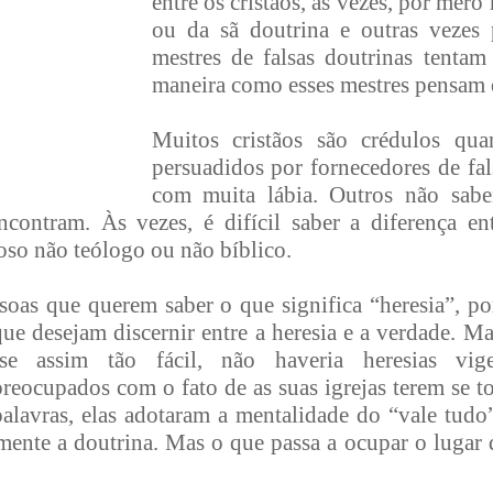
entre os cristãos, às vezes, por mer
ou da sã doutrina e outras vezes 
mestres de falsas doutrinas tentam 
maneira como esses mestres pensam 
Muitos cristãos são crédulos qua
persuadidos por fornecedores de fal
com muita lábia. Outros não sabe
contram. Às vezes, é difícil saber a diferença en
oso não teólogo ou não bíblico.
ssoas que querem saber o que significa “heresia”, p
e que desejam discernir entre a heresia e a verdade. 
sse assim tão fácil, não haveria heresias vige
reocupados com o fato de as suas igrejas terem se t
palavras, elas adotaram a mentalidade do “vale tud
nte a doutrina. Mas o que passa a ocupar o lugar 