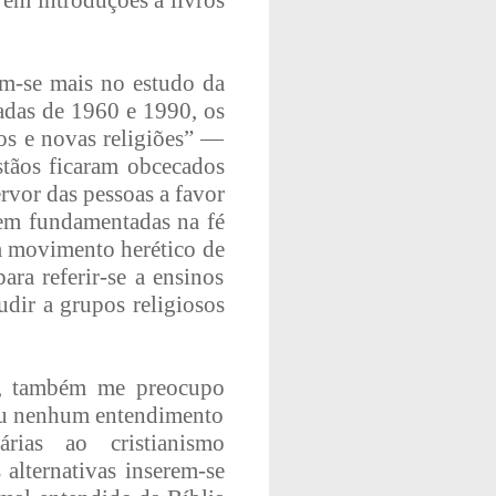
o em introduções a livros
em-se mais no estudo da
cadas de 1960 e 1990, os
os e novas religiões” —
istãos ficaram obcecados
rvor das pessoas a favor
bem fundamentadas na fé
um movimento herético de
ara referir-se a ensinos
udir a grupos religiosos
o, também me preocupo
ou nenhum entendimento
rias ao cristianismo
s alternativas inserem-se