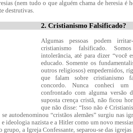
resias (nem tudo o que alguém chama de heresia é he
te destrutivas.
2. Cristianismo Falsificado?
Algumas pessoas podem irrita
cristianismo falsificado. Som
intolerância, até para dizer “você 
educado. Somente os fundamentalist
outros religiosos) empedernidos, ríg
que falam sobre cristianismo fa
concordo. Nunca conheci um 
confrontado com alguma versão do
suposta crença cristã, não ficou ho
que não disse: “Isso não é Cristian
e autodenominou “cristãos alemães” surgiu nas igre
 e ideologia nazista e a Hitler como um novo messias
ro grupo, a Igreja Confessante, separou-se das igrejas