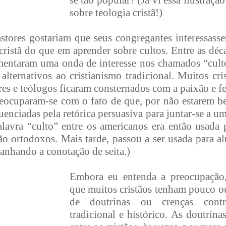
se tão popular? (Já vi essa ilustraçã
sobre teologia cristã!)
stores gostariam que seus congregantes interessass
 cristã do que em aprender sobre cultos. Entre as dé
entaram uma onda de interesse nos chamados “cult
alternativos ao cristianismo tradicional. Muitos cr
res e teólogos ficaram consternados com a paixão e fe
 preocuparam-se com o fato de que, por não estarem 
fluenciadas pela retórica persuasiva para juntar-se a 
alavra “culto” entre os americanos era então usada p
não ortodoxos. Mais tarde, passou a ser usada para al
anhando a conotação de seita.)
Embora eu entenda a preocupaçã
que muitos cristãos tenham pouco 
de doutrinas ou crenças contrá
tradicional e histórico. As doutrina