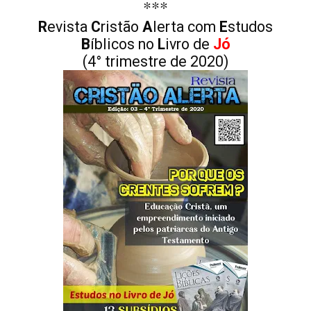
***
R
evista
C
ristão
A
lerta com
E
studos
B
íblicos no
L
ivro de
Jó
(4° trimestre de 2020)