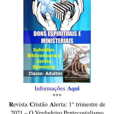
Aqui
Informações
***
R
C
A
evista
ristão
lerta: 1° trimestre de
2021 – O Verdadeiro Pentecostalismo