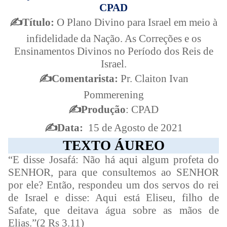
CPAD
✍
️Título:
O Plano Divino para Israel em meio à
infidelidade da Nação. As Correções e os
Ensinamentos Divinos no Período dos Reis de
Israel.
✍
️Comentarista:
Pr. Claiton Ivan
Pommerening
✍
️Produção
: CPAD
✍
️Data:
15 de Agosto de 2021
TEXTO ÁUREO
“E disse Josafá: Não há aqui algum profeta do
SENHOR, para que consultemos ao SENHOR
por ele? Então, respondeu um dos servos do rei
de Israel e disse: Aqui está Eliseu, filho de
Safate, que deitava água sobre as mãos de
Elias.”
(2 Rs 3.11)