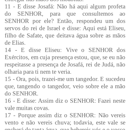
11 - E disse Josafá: Não há aqui algum profeta
do SENHOR, para que consultemos ao
SENHOR por ele? Então, respondeu um dos
servos do rei de Israel e disse: Aqui está Eliseu,
filho de Safate, que deitava água sobre as mãos
de Elias.
14 - E disse Eliseu: Vive o SENHOR dos
Exércitos, em cuja presença estou, que, se eu não
respeitasse a presença de Josafá, rei de Judá, não
olharia para ti nem te veria.
15 - Ora, pois, trazei-me um tangedor. E sucedeu
que, tangendo o tangedor, veio sobre ele a mão
do SENHOR.
16 - E disse: Assim diz o SENHOR: Fazei neste
vale muitas covas.
17 - Porque assim diz o SENHOR: Não vereis
vento e não vereis chuva; todavia, este vale se
encherá de tanta água, que bebereis vós e o vosso