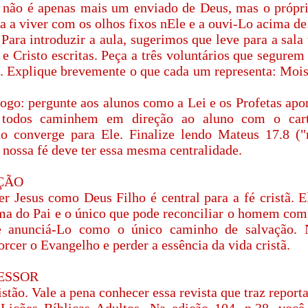
não é apenas mais um enviado de Deus, mas o própri
 a viver com os olhos fixos nEle e a ouvi-Lo acima de 
ara introduzir a aula, sugerimos que leve para a sala
s e Cristo escritas. Peça a três voluntários que segure
a. Explique brevemente o que cada um representa: Moisé
ogo: pergunte aos alunos como a Lei e os Profetas apo
 todos caminhem em direção ao aluno com o cartã
o converge para Ele. Finalize lendo Mateus 17.8 (
 nossa fé deve ter essa mesma centralidade.
ÇÃO
r Jesus como Deus Filho é central para a fé cristã. El
ema do Pai e o único que pode reconciliar o homem com
e anunciá-Lo como o único caminho de salvação. 
torcer o Evangelho e perder a essência da vida cristã.
FESSOR
tão. Vale a pena conhecer essa revista que traz reporta