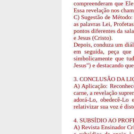
compreenderam que Ele 
Essa revelação nos chama
C) Sugestão de Método: P
as palavras Lei, Profeta
pontos diferentes da sal
e Jesus (Cristo).
Depois, conduza um diál
em seguida, peça que
simbolicamente que tud
Jesus") e destacando que
3. CONCLUSÃO DA LI
A) Aplicação: Reconhece
carne, a revelação supr
adorá-Lo, obedecê-Lo 
relativizar sua voz é dis
4. SUBSÍDIO AO PRO
A) Revista Ensinador Cris