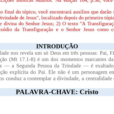
 Lições Bíblicas Adultos. Na edição 104, p.38, você
o final do tópico, você encontrará auxílios que darão
Divindade de Jesus", localizado depois do primeiro tópic
de divina do Senhor Jesus; 2) O texto "A Transfiguraç
pisódio da Transfiguração e o Senhor Jesus como c
INTRODUÇÃO
dade nos revela um só Deus em três pessoas: Pai, Fi
ração (Mt 17.1-8) é um dos momentos marcantes da 
us — a Segunda Pessoa da Trindade — é exaltado
ação explícita do Pai. Ele não é um personagem en
os conduz a contemplar a divindade, a centralidade
PALAVRA-CHAVE: Cristo