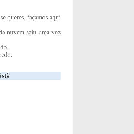
 se queres, façamos aqui
E da nuvem saiu uma voz
edo.
medo.
stã