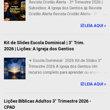
Revista Cristão Alerta - 3º Trimestre 2026 |
Subsídios: A Igreja dos Gentios 📖 Revista
Cristão Alerta Revista Cristão Alerta - 3º
Trimestre 2026 | Subsídios: A Igreja dos
Gentios 🎓 318 Páginas de Auxílios Bíblicos
☑️ LEIA AQUI »
para a Escola Dominical Revista Digital para
ser usada em Celular, Tablet e computador. É
Kit de Slides Escola Dominical | 3° Trim.
uma fonte confiável de subsídios bíblicos
2026 | Lições: A Igreja dos Gentios
que oferece os melhores recursos para
professores e alunos de Escolas Bíblicas,
✦ Escola Dominical · 2026 Kit de Slides 3°
especialmente para as lições dominicais de
Trimestre 2026 A Igreja dos Gentios Um
adultos da CPAD. 🔥 PREÇO ESPECIAL 🔥
recurso completo para aprender ou ensinar
R$ 14,99 R$ 14,30 COMPRAR AGORA ⚡
com clareza, beleza e total fidelidade às
Acesso Imediato após a Confirmação do
Escrituras Sagradas. ✝ 13 Conjuntos de
☑️ LEIA AQUI »
Pagamento ...
slides oficiais para as lições da Classe de
Adultos da Escola Dominical CPAD —
Lições Bíblicas Adultos 3° Trimestre 2026 -
produzidos com padrão profissional e foco
CPAD
absoluto no conteúdo doutrinário e bíblico .