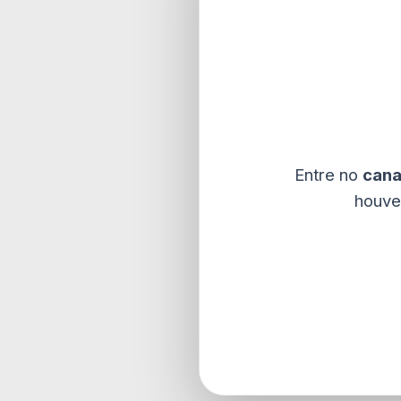
Entre no
cana
houve