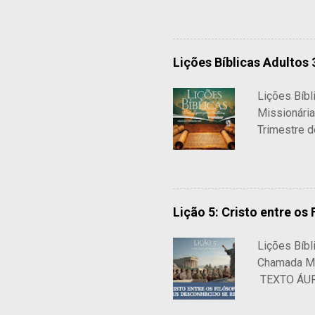
elaborado p
você vai re
contextuali
Lições Bíblicas Adultos 
cada aprese
Lições Bíb
Missionária
Trimestre d
Gentios: Da
nós iremos 
soberana do
Lição 2: A 
Lição 5: Cristo entre os
O Espírito 
Desconhecid
Lições Bíb
Sopra em Éf
Chamada Mis
TEXTO ÁURE
homens, em 
quando o co