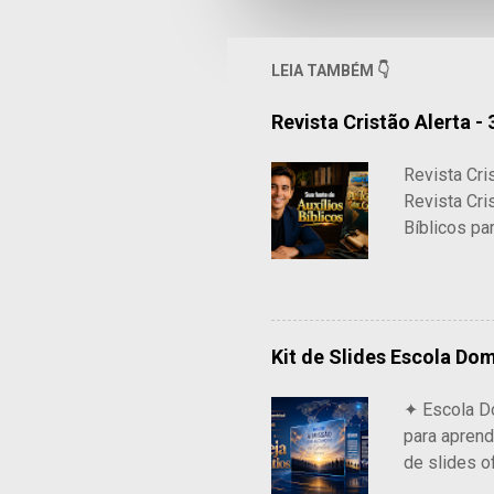
LEIA TAMBÉM 👇
Revista Cristão Alerta - 
Revista Cri
Revista Cri
Bíblicos pa
fonte confi
Escolas Bíb
R$ 14,99 R
Kit de Slides Escola Domi
✦ Escola Do
para aprend
de slides o
padrão prof