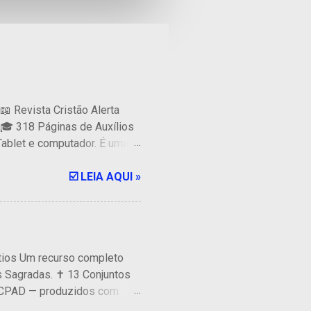
📖 Revista Cristão Alerta
s 🎓 318 Páginas de Auxílios
 Tablet e computador. É uma
ra professores e alunos de
 CPAD. 🔥 PREÇO ESPECIAL 🔥
☑️ LEIA AQUI »
 do Pagamento ...
ntios Um recurso completo
as Sagradas. ✝ 13 Conjuntos
al CPAD — produzidos com
a slide foi cuidadosamente