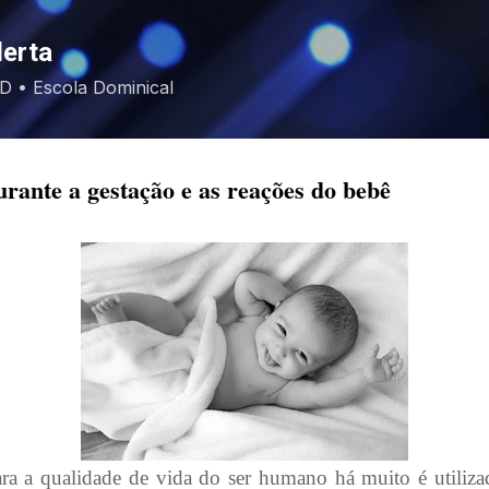
Pular para o conteúdo principal
lerta
EBD • Escola Dominical
rante a gestação e as reações do bebê
ra a qualidade de vida do ser humano há muito é utiliza