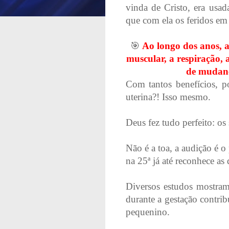
vinda de Cristo, era usa
que com ela os feridos em
🎯
Ao longo dos anos, a
muscular, a respiração, 
de mudança
Com tantos benefícios, p
uterina?! Isso mesmo.
Deus fez tudo perfeito: os
Não é a toa, a audição é o 
na 25
ª
já até reconhece as d
Diversos estudos mostram
durante a gestação contri
pequenino.