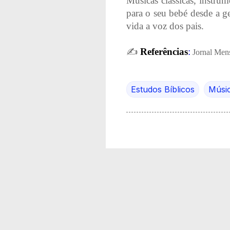
Músicas clássicas, instru
para o seu bebé desde a g
vida a voz dos pais.
✍
️
Referências
:
Jornal Men
Estudos Bíblicos
Músi