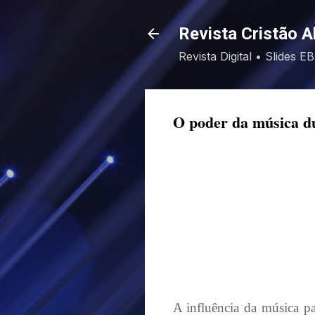
Revista Cristão A
Revista Digital • Slides 
O poder da música du
A influência da música pa