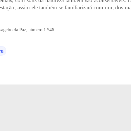
mentais, com sons da natureza também são aconselháveis. E
estação, assim ele também se familiarizará com um, dos ma
sageiro da Paz, número 1.546
ca