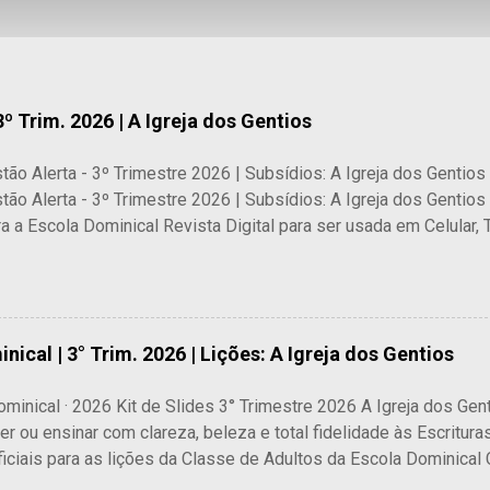
3º Trim. 2026 | A Igreja dos Gentios
stão Alerta - 3º Trimestre 2026 | Subsídios: A Igreja dos Gentios 
stão Alerta - 3º Trimestre 2026 | Subsídios: A Igreja dos Gentio
ra a Escola Dominical Revista Digital para ser usada em Celular,
ável de subsídios bíblicos que oferece os melhores recursos pa
licas, especialmente para as lições dominicais de adultos da
$ 14,30 COMPRAR AGORA ⚡ Acesso Imediato após a Confirmação
nical | 3° Trim. 2026 | Lições: A Igreja dos Gentios
minical · 2026 Kit de Slides 3° Trimestre 2026 A Igreja dos Ge
er ou ensinar com clareza, beleza e total fidelidade às Escritur
ficiais para as lições da Classe de Adultos da Escola Dominic
issional e foco absoluto no conteúdo doutrinário e bíblico . Cad