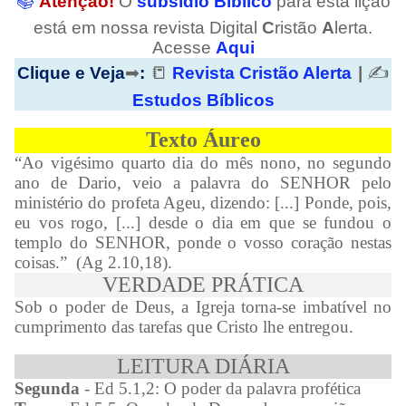
📚
Atenção!
O
subsídio Bíblico
para esta lição
está em nossa revista Digital
C
ristão
A
lerta.
Acesse
Aqui
📒
✍
Clique e Veja
➡
:
Revista Cristão Alerta
|
Estudos Bíblicos
Texto Áureo
“Ao vigésimo quarto dia do mês nono, no segundo
ano de Dario, veio a palavra do SENHOR pelo
ministério do profeta Ageu, dizendo: [...] Ponde, pois,
eu vos rogo, [...] desde o dia em que se fundou o
templo do SENHOR, ponde o vosso coração nestas
coisas.” (Ag 2.10,18).
VERDADE PRÁTICA
Sob o poder de Deus, a Igreja torna-se imbatível no
cumprimento das tarefas que Cristo lhe entregou.
LEITURA DIÁRIA
Segunda
- Ed 5.1,2: O poder da palavra profética