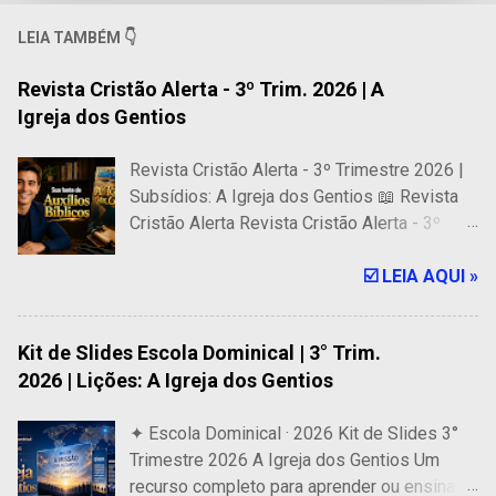
LEIA TAMBÉM 👇
Revista Cristão Alerta - 3º Trim. 2026 | A
Igreja dos Gentios
Revista Cristão Alerta - 3º Trimestre 2026 |
Subsídios: A Igreja dos Gentios 📖 Revista
Cristão Alerta Revista Cristão Alerta - 3º
Trimestre 2026 | Subsídios: A Igreja dos
Gentios 🎓 318 Páginas de Auxílios Bíblicos
☑️ LEIA AQUI »
para a Escola Dominical Revista Digital para
ser usada em Celular, Tablet e computador. É
Kit de Slides Escola Dominical | 3° Trim.
uma fonte confiável de subsídios bíblicos
2026 | Lições: A Igreja dos Gentios
que oferece os melhores recursos para
professores e alunos de Escolas Bíblicas,
✦ Escola Dominical · 2026 Kit de Slides 3°
especialmente para as lições dominicais de
Trimestre 2026 A Igreja dos Gentios Um
adultos da CPAD. 🔥 PREÇO ESPECIAL 🔥
recurso completo para aprender ou ensinar
R$ 14,99 R$ 14,30 COMPRAR AGORA ⚡