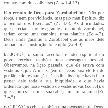
contato com duas oliveiras (Zc 4.1-4,13).
E o recado de Deus para Zorobabel foi:
“Não por
força, e nem por violência, mas pelo meu Espírito, diz
o Senhor dos Exércitos” (Zc 4.6). As dificuldades,
que pareciam “montes grandes” diante de Zorobabel,
seriam como uma campina, uma planície (Zc 4.7).
Deus ainda garantiu a Zorobabel que as mãos dele
acabariam a construção do templo (Zc 4.9).
b.
JOSUÉ, o sumo sacerdote e líder espiritual do
povo, recebeu também uma mensagem pessoal.
Observamos, na lição passada, que ele estava com
vestidos sujos. A mensagem de Deus para ele foi de
perdão e de restauração. Deus lhe disse que havia feito
passar dele toda a sua iniquidade, e que havia
ordenado que fosse vestido de vestes novas (Zc 3.4), e
que se pusesse sobre a sua cabeça uma mitra limpa (Zc
3.4,5).
c.
O POVO recebeu também uma mensagem de Deus.