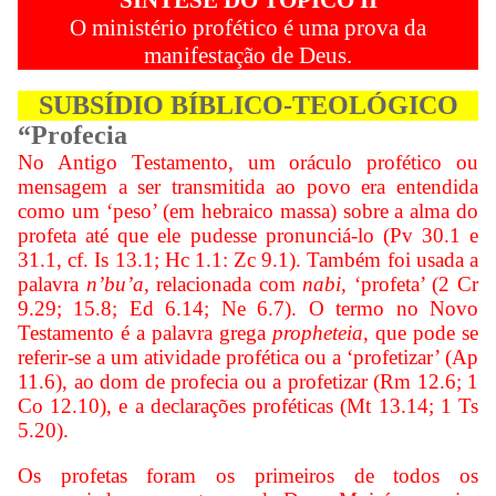
SÍNTESE DO TÓPICO II
O ministério profético é uma prova da
manifestação de Deus.
SUBSÍDIO BÍBLICO-TEOLÓGICO
“Profecia
No Antigo Testamento, um oráculo profético ou
mensagem a ser transmitida ao povo era entendida
como um ‘peso’ (em hebraico massa) sobre a alma do
profeta até que ele pudesse pronunciá-lo (Pv 30.1 e
31.1, cf. Is 13.1; Hc 1.1: Zc 9.1). Também foi usada a
palavra
n’bu’a,
relacionada com
nabi,
‘profeta’ (2 Cr
9.29; 15.8; Ed 6.14; Ne 6.7). O termo no Novo
Testamento é a palavra grega
propheteia
, que pode se
referir-se a um atividade profética ou a ‘profetizar’ (Ap
11.6), ao dom de profecia ou a profetizar (Rm 12.6; 1
Co 12.10), e a declarações proféticas (Mt 13.14; 1 Ts
5.20).
Os profetas foram os primeiros de todos os