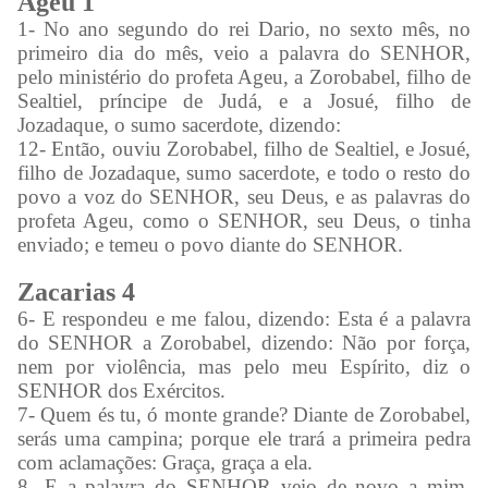
Ageu 1
1- No ano segundo do rei Dario, no sexto mês, no
primeiro dia do mês, veio a palavra do SENHOR,
pelo ministério do profeta Ageu, a Zorobabel, filho de
Sealtiel, príncipe de Judá, e a Josué, filho de
Jozadaque, o sumo sacerdote, dizendo:
12- Então, ouviu Zorobabel, filho de Sealtiel, e Josué,
filho de Jozadaque, sumo sacerdote, e todo o resto do
povo a voz do SENHOR, seu Deus, e as palavras do
profeta Ageu, como o SENHOR, seu Deus, o tinha
enviado; e temeu o povo diante do SENHOR.
Zacarias 4
6- E respondeu e me falou, dizendo: Esta é a palavra
do SENHOR a Zorobabel, dizendo: Não por força,
nem por violência, mas pelo meu Espírito, diz o
SENHOR dos Exércitos.
7- Quem és tu, ó monte grande? Diante de Zorobabel,
serás uma campina; porque ele trará a primeira pedra
com aclamações: Graça, graça a ela.
8- E a palavra do SENHOR veio de novo a mim,