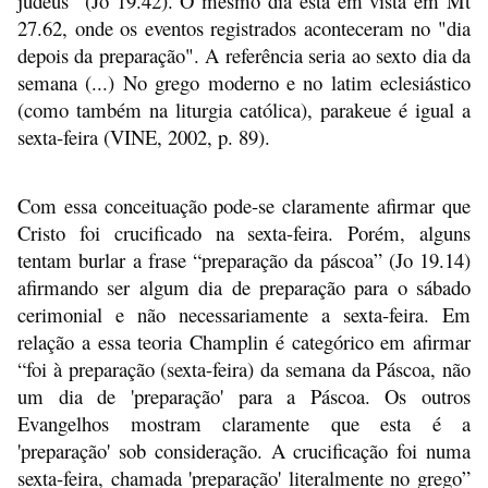
judeus" (Jo 19.42). O mesmo dia está em vista em Mt
27.62, onde os eventos registrados aconteceram no "dia
depois da preparação". A referência seria ao sexto dia da
semana (...) No grego moderno e no latim eclesiástico
(como também na liturgia católica), parakeue é igual a
sexta-feira (VINE, 2002, p. 89).
Com essa conceituação pode-se claramente afirmar que
Cristo foi crucificado na sexta-feira. Porém, alguns
tentam burlar a frase “preparação da páscoa” (Jo 19.14)
afirmando ser algum dia de preparação para o sábado
cerimonial e não necessariamente a sexta-feira. Em
relação a essa teoria Champlin é categórico em afirmar
“foi à preparação (sexta-feira) da semana da Páscoa, não
um dia de 'preparação' para a Páscoa. Os outros
Evangelhos mostram claramente que esta é a
'preparação' sob consideração. A crucificação foi numa
sexta-feira, chamada 'preparação' literalmente no grego”