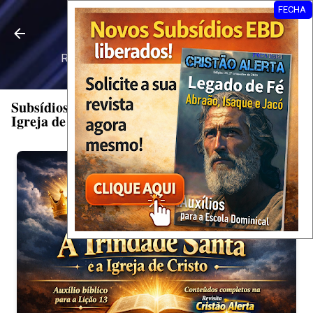
FECHA
Pular para o conteúdo principal
Revista Cristão Alerta
Revista Digital • Slides EBD • Escola
Dominical
Subsídios Lição 13: A Trindade Santa e a
Igreja de Cristo