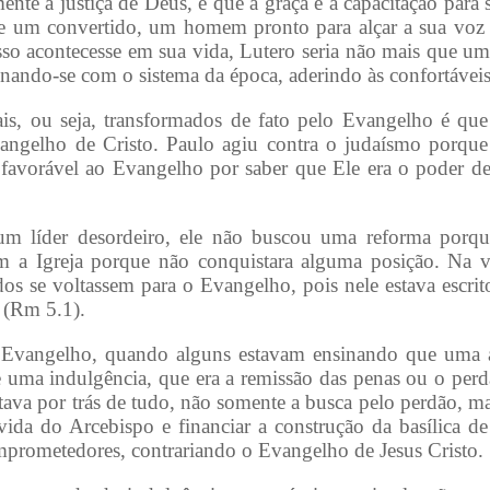
te a justiça de Deus, e que a graça é a capacitação para se
e um convertido, um homem pronto para alçar a sua voz a 
o acontecesse em sua vida, Lutero seria não mais que um
nando-se com o sistema da época, aderindo às confortáveis 
is, ou seja, transformados de fato pelo Evangelho é que
vangelho de Cristo. Paulo agiu contra o judaísmo porque 
 favorável ao Evangelho por saber que Ele era o poder d
m líder desordeiro, ele não buscou uma reforma porqu
om a Igreja porque não conquistara alguma posição. Na v
os se voltassem para o Evangelho, pois nele estava escrit
 (Rm 5.1).
 Evangelho, quando alguns estavam ensinando que uma al
 uma indulgência, que era a remissão das penas ou o perdã
stava por trás de tudo, não somente a busca pelo perdão, m
ida do Arcebispo e financiar a construção da basílica de
prometedores, contrariando o Evangelho de Jesus Cristo.