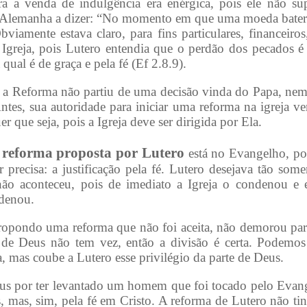
ra a venda de indulgência era enérgica, pois ele não sup
 Alemanha a dizer: “No momento em que uma moeda bater 
Obviamente estava claro, para fins particulares, financeir
a Igreja, pois Lutero entendia que o perdão dos pecados é 
qual é de graça e pela fé (Ef 2.8.9).
 a Reforma não partiu de uma decisão vinda do Papa, nem
tes, sua autoridade para iniciar uma reforma na igreja ve
 que seja, pois a Igreja deve ser dirigida por Ela.
 reforma proposta por Lutero
está no Evangelho, po
precisa: a justificação pela fé. Lutero desejava tão some
 não aconteceu, pois de imediato a Igreja o condenou e
denou.
opondo uma reforma que não foi aceita, não demorou para
a de Deus não tem vez, então a divisão é certa. Podemo
a, mas coube a Lutero esse privilégio da parte de Deus.
eus por ter levantado um homem que foi tocado pelo Evang
s, mas, sim, pela fé em Cristo. A reforma de Lutero não ti