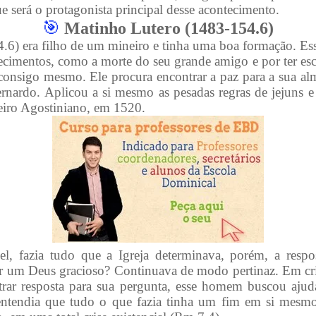
 será o protagonista principal desse acontecimento.
🎯
Matinho Lutero (1483-154.6)
.6) era filho de um mineiro e tinha uma boa formação. Es
ntecimentos, como a morte do seu grande amigo e por ter es
consigo mesmo. Ele procura encontrar a paz para a sua al
nardo. Aplicou a si mesmo as pesadas regras de jejuns e 
teiro Agostiniano, em 1520.
iel, fazia tudo que a Igreja determinava, porém, a respo
r um Deus gracioso? Continuava de modo pertinaz. Em c
trar resposta para sua pergunta, esse homem buscou ajuda
 entendia que tudo o que fazia tinha um fim em si mesm