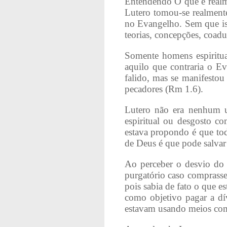
Entendendo O que é realmen
Lutero tomou-se realment
no Evangelho. Sem que iss
teorias, concepções, coadu
Somente homens espiritua
aquilo que contraria o E
falido, mas se manifestou
pecadores (Rm 1.6).
Lutero não era nenhum u
espiritual ou desgosto c
estava propondo é que tod
de Deus é que pode salvar
Ao perceber o desvio do
purgatório caso comprasse
pois sabia de fato o que e
como objetivo pagar a dív
estavam usando meios com