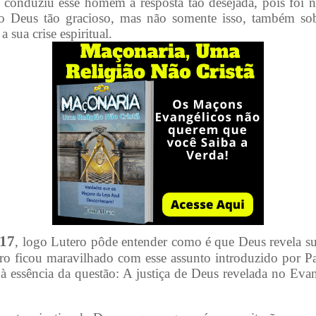
 conduziu esse homem à resposta tão desejada, pois foi na
 o Deus tão gracioso, mas não somente isso, também so
 sua crise espiritual.
17
, logo Lutero pôde entender como é que Deus revela sua
ero ficou maravilhado com esse assunto introduzido por Pa
à essência da questão: A justiça de Deus revelada no Evan