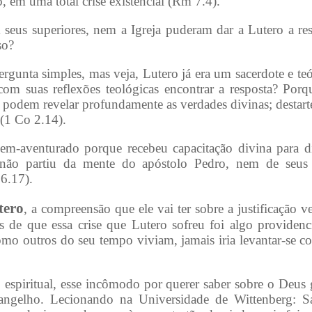
em uma total crise existencial (Rm 7.4).
seus superiores, nem a Igreja puderam dar a Lutero a r
so?
rgunta simples, mas veja, Lutero já era um sacerdote e t
com suas reflexões teológicas encontrar a resposta? Porq
podem revelar profundamente as verdades divinas; destarte, 
 (1 Co 2.14).
m-aventurado porque recebeu capacitação divina para di
 não partiu da mente do apóstolo Pedro, nem de seus
6.17).
tero
, a compreensão que ele vai ter sobre a justificação 
 de que essa crise que Lutero sofreu foi algo providenci
o outros do seu tempo viviam, jamais iria levantar-se co
espiritual, esse incômodo por querer saber sobre o Deus g
vangelho. Lecionando na Universidade de Wittenberg: S