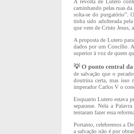
A revolta de Lutero cont
caminhando pelas ruas da
solta-se do purgatório”. 
tinha sido adulterada pel
que vem de Cristo Jesus, a 
A proposta de Lutero para
dados por um Concílio. An
superior à voz de quem quer
💡
O ponto central da
de salvação que o pecador 
doutrina certa, mas isso
imperador Carlos V o con
Enquanto Lutero estava pr
separasse. Nela a Palavr
tentaram fazer essa reform
Portanto, celebremos a D
a salvação não é por obra