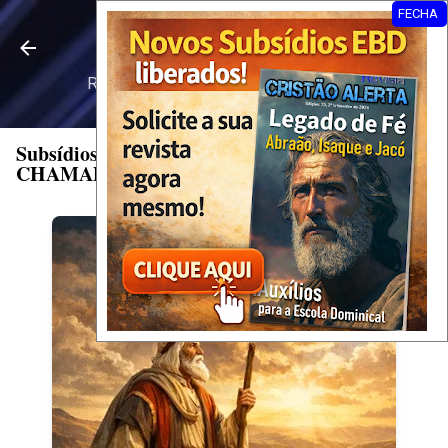
FECHA
Pular para o conteúdo principal
Revista Cristão Alerta
Revista Digital • Slides EBD • Escola
Dominical
Subsídios Lição 1: ABRAÃO: O SEU
CHAMADO E SUA JORNADA DE FÉ