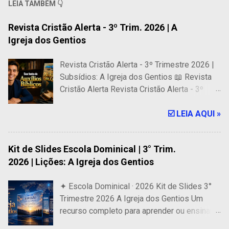
LEIA TAMBÉM 👇
Revista Cristão Alerta - 3º Trim. 2026 | A
Igreja dos Gentios
Revista Cristão Alerta - 3º Trimestre 2026 |
Subsídios: A Igreja dos Gentios 📖 Revista
Cristão Alerta Revista Cristão Alerta - 3º
Trimestre 2026 | Subsídios: A Igreja dos
Gentios 🎓 318 Páginas de Auxílios Bíblicos
☑️ LEIA AQUI »
para a Escola Dominical Revista Digital para
ser usada em Celular, Tablet e computador. É
Kit de Slides Escola Dominical | 3° Trim.
uma fonte confiável de subsídios bíblicos
2026 | Lições: A Igreja dos Gentios
que oferece os melhores recursos para
professores e alunos de Escolas Bíblicas,
✦ Escola Dominical · 2026 Kit de Slides 3°
especialmente para as lições dominicais de
Trimestre 2026 A Igreja dos Gentios Um
adultos da CPAD. 🔥 PREÇO ESPECIAL 🔥
recurso completo para aprender ou ensinar
R$ 14,99 R$ 14,30 COMPRAR AGORA ⚡
com clareza, beleza e total fidelidade às
Acesso Imediato após a Confirmação do