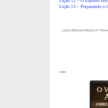
Lição 12 – O Espírito Hu
Lição 13 – Preparando o C
Lições Bíblicas Adultos 4° Trime
****