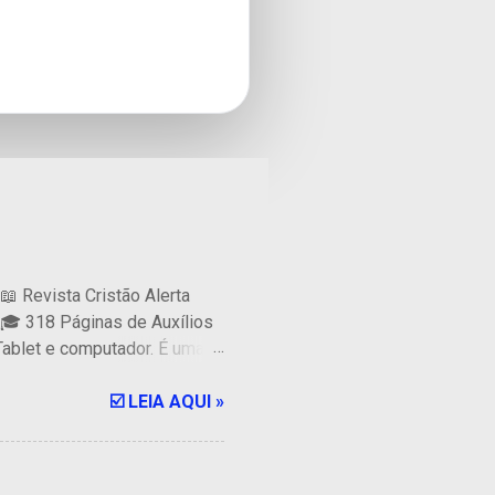
📖 Revista Cristão Alerta
s 🎓 318 Páginas de Auxílios
 Tablet e computador. É uma
ra professores e alunos de
 CPAD. 🔥 PREÇO ESPECIAL 🔥
☑️ LEIA AQUI »
 do Pagamento ...