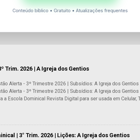
Conteúdo bíblico • Gratuito • Atualizações frequentes
3º Trim. 2026 | A Igreja dos Gentios
stão Alerta - 3º Trimestre 2026 | Subsídios: A Igreja dos Gentios 
stão Alerta - 3º Trimestre 2026 | Subsídios: A Igreja dos Gentio
ra a Escola Dominical Revista Digital para ser usada em Celular,
ável de subsídios bíblicos que oferece os melhores recursos pa
licas, especialmente para as lições dominicais de adultos da
$ 14,30 COMPRAR AGORA ⚡ Acesso Imediato após a Confirmação
nical | 3° Trim. 2026 | Lições: A Igreja dos Gentios