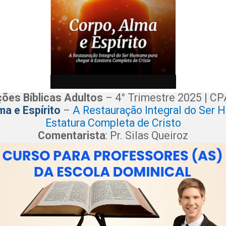
ções Bíblicas Adultos
– 4° Trimestre 2025 | C
ma e Espírito
–
A Restauração Integral do Ser 
Estatura Completa de Cristo
Comentarista
: Pr. Silas Queiroz