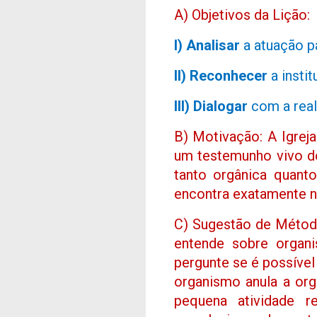
A) Objetivos da Lição:
I) Analisar
a atuação pa
II) Reconhecer
a instit
III) Dialogar
com a reali
B) Motivação: A Igreja
um testemunho vivo do
tanto orgânica quant
encontra exatamente 
C) Sugestão de Método:
entende sobre organ
pergunte se é possíve
organismo anula a org
pequena atividade 