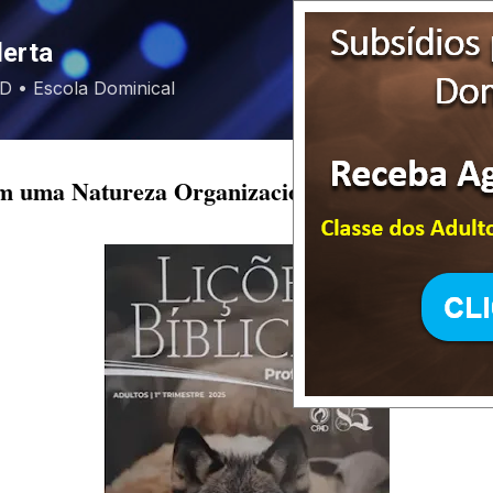
Pular para o conteúdo principal
lerta
EBD • Escola Dominical
m uma Natureza Organizacional [ 1° trimestre