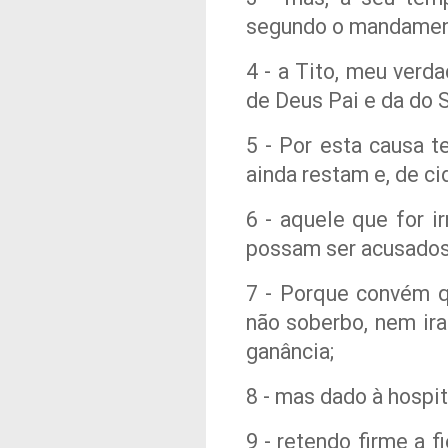
segundo o mandament
4 - a Tito, meu verda
de Deus Pai e da do 
5 - Por esta causa 
ainda restam e, de c
6 - aquele que for i
possam ser acusados
7 - Porque convém q
não soberbo, nem ir
ganância;
8 - mas dado à hospi
9 - retendo firme a f