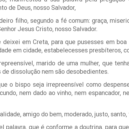
o de Deus, nosso Salvador,
deiro filho, segundo a fé comum: graça, miseri
Senhor Jesus Cristo, nosso Salvador.
te deixei em Creta, para que pusesses em boa
idade em cidade, estabelecesses presbíteros, c
rrepreensível, marido de uma mulher, que tenha 
 de dissolução nem são desobedientes.
ue o bispo seja irrepreensível como despense
acundo, nem dado ao vinho, nem espancador, n
talidade, amigo do bem, moderado, justo, santo,
iel palavra, que é conforme a doutrina, para qu