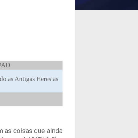
CPAD
o as Antigas Heresias
m as coisas que ainda