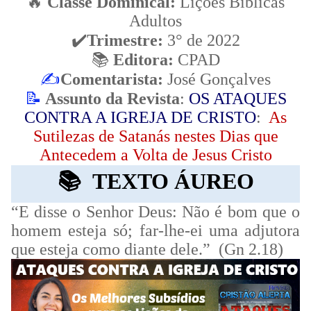
🔥
Classe Dominical:
Lições Bíblicas
Adultos
✔
Trimestre:
3° de 2022
📚
Editora:
CPAD
✍
Comentarista:
José Gonçalves
📝
Assunto da Revista
:
OS ATAQUES
CONTRA A IGREJA DE CRISTO
:
As
Sutilezas de Satanás nestes Dias que
Antecedem a Volta de Jesus Cristo
📚
TEXTO ÁUREO
“E disse o Senhor Deus: Não é bom que o
homem esteja só; far-lhe-ei uma adjutora
que esteja como diante dele.”
(Gn 2.18)