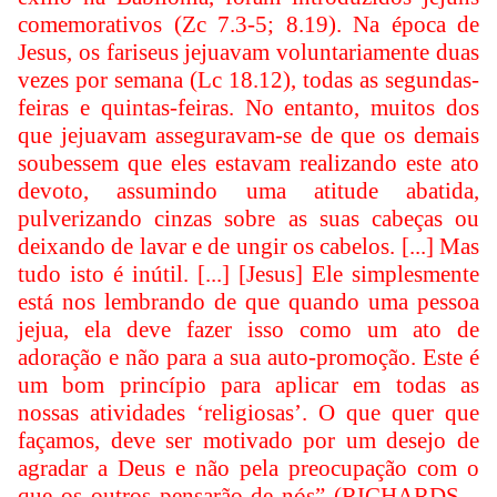
comemorativos (Zc 7.3-5; 8.19). Na época de
Jesus, os fariseus jejuavam voluntariamente duas
vezes por semana (Lc 18.12), todas as segundas-
feiras e quintas-feiras. No entanto, muitos dos
que jejuavam asseguravam-se de que os demais
soubessem que eles estavam realizando este ato
devoto, assumindo uma atitude abatida,
pulverizando cinzas sobre as suas cabeças ou
deixando de lavar e de ungir os cabelos. [...] Mas
tudo isto é inútil. [...] [Jesus] Ele simplesmente
está nos lembrando de que quando uma pessoa
jejua, ela deve fazer isso como um ato de
adoração e não para a sua auto-promoção. Este é
um bom princípio para aplicar em todas as
nossas atividades ‘religiosas’. O que quer que
façamos, deve ser motivado por um desejo de
agradar a Deus e não pela preocupação com o
que os outros pensarão de nós” (RICHARDS, ,