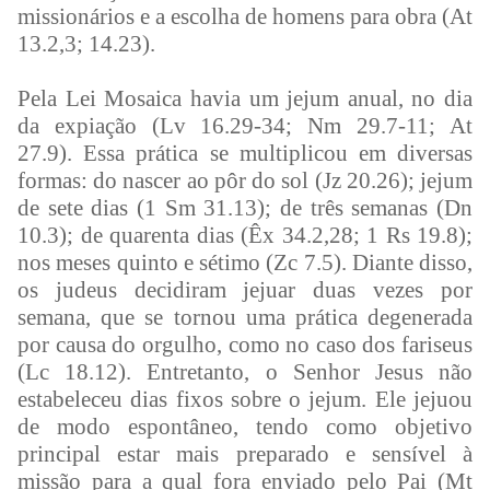
missionários e a escolha de homens para obra (At
13.2,3; 14.23).
Pela Lei Mosaica havia um jejum anual, no dia
da expiação (Lv 16.29-34; Nm 29.7-11; At
27.9). Essa prática se multiplicou em diversas
formas: do nascer ao pôr do sol (Jz 20.26); jejum
de sete dias (1 Sm 31.13); de três semanas (Dn
10.3); de quarenta dias (Êx 34.2,28; 1 Rs 19.8);
nos meses quinto e sétimo (Zc 7.5). Diante disso,
os judeus decidiram jejuar duas vezes por
semana, que se tornou uma prática degenerada
por causa do orgulho, como no caso dos fariseus
(Lc 18.12). Entretanto, o Senhor Jesus não
estabeleceu dias fixos sobre o jejum. Ele jejuou
de modo espontâneo, tendo como objetivo
principal estar mais preparado e sensível à
missão para a qual fora enviado pelo Pai (Mt