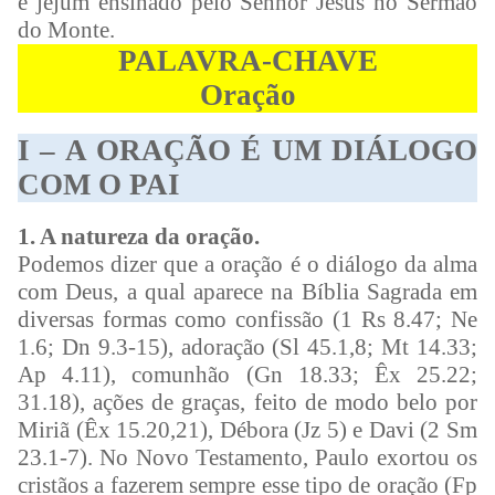
e jejum ensinado pelo Senhor Jesus no Sermão
do Monte.
PALAVRA-CHAVE
Oração
I – A ORAÇÃO É UM DIÁLOGO
COM O PAI
1. A natureza da oração.
Podemos dizer que a oração é o diálogo da alma
com Deus, a qual aparece na Bíblia Sagrada em
diversas formas como confissão (1 Rs 8.47; Ne
1.6; Dn 9.3-15), adoração (Sl 45.1,8; Mt 14.33;
Ap 4.11), comunhão (Gn 18.33; Êx 25.22;
31.18), ações de graças, feito de modo belo por
Miriã (Êx 15.20,21), Débora (Jz 5) e Davi (2 Sm
23.1-7). No Novo Testamento, Paulo exortou os
cristãos a fazerem sempre esse tipo de oração (Fp