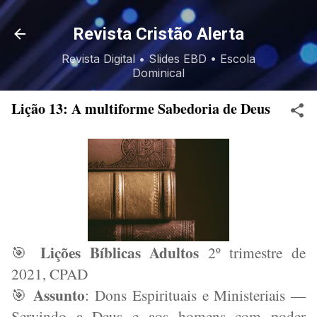
Pular para o conteúdo principal
Revista Cristão Alerta
Revista Digital • Slides EBD • Escola
Dominical
Lição 13: A multiforme Sabedoria de Deus
Lições Bíblicas Adultos
2º trimestre de
🎯
2021, CPAD
Assunto
: Dons Espirituais e Ministeriais —
🎯
Servindo a Deus e aos homens com poder