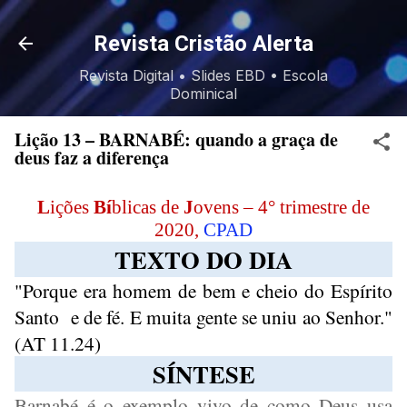
Pular para o conteúdo principal
Revista Cristão Alerta
Revista Digital • Slides EBD • Escola
Dominical
Lição 13 – BARNABÉ: quando a graça de
deus faz a diferença
L
ições
Bí
blicas de
J
ovens – 4° trimestre de
2020,
CPAD
TEXTO DO DIA
"Porque era homem de bem e cheio do Espírito
Santo
e de fé. E muita gente se uniu ao Senhor."
(AT 11.24)
SÍNTESE
Barnabé é o exemplo vivo de como Deus usa