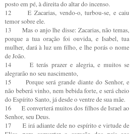
posto em pé, à direita do altar do incenso.
12
E Zacarias, vendo-o, turbou-se, e caiu
temor sobre ele.
13
Mas o anjo lhe disse: Zacarias, não temas,
porque a tua oração foi ouvida, e Isabel, tua
mulher, dará à luz um filho, e lhe porás o nome
de João.
14
E terás prazer e alegria, e muitos se
alegrarão no seu nascimento,
15
Porque será grande diante do Senhor, e
não beberá vinho, nem bebida forte, e será cheio
do Espírito Santo, já desde o ventre de sua mãe.
16
E converterá muitos dos filhos de Israel ao
Senhor, seu Deus.
17
E irá adiante dele no espírito e virtude de
Elias, para converter o coração dos pais aos