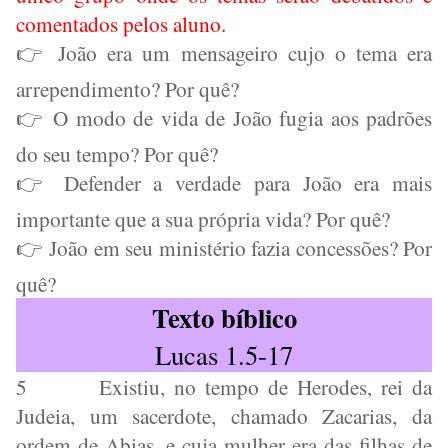
comentados pelos aluno.
João era um mensageiro cujo o tema era
👉
arrependimento? Por quê?
O modo de vida de João fugia aos padrões
👉
do seu tempo? Por quê?
Defender a verdade para João era mais
👉
importante que a sua própria vida? Por quê?
João em seu ministério fazia concessões? Por
👉
quê?
Texto bíblico
Lucas 1.5-17
5
Existiu, no tempo de Herodes, rei da
Judeia, um sacerdote, chamado Zacarias, da
ordem de Abias, e cuja mulher era das filhas de