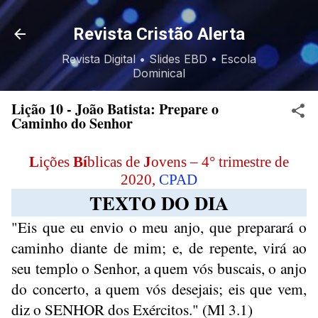
Pular para o conteúdo principal
Revista Cristão Alerta
Revista Digital • Slides EBD • Escola
Dominical
Lição 10 - João Batista: Prepare o
Caminho do Senhor
L
ições
Bí
blicas de
J
ovens – 4° trimestre de
2020,
CPAD
TEXTO DO DIA
"Eis que eu envio o meu anjo, que preparará o
caminho diante de mim; e, de repente, virá ao
seu templo o Senhor, a quem vós buscais, o anjo
do concerto, a quem vós desejais; eis que vem,
diz o SENHOR dos Exércitos." (Ml 3.1)