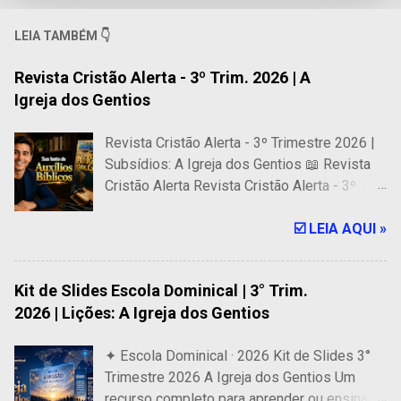
LEIA TAMBÉM 👇
Revista Cristão Alerta - 3º Trim. 2026 | A
Igreja dos Gentios
Revista Cristão Alerta - 3º Trimestre 2026 |
Subsídios: A Igreja dos Gentios 📖 Revista
Cristão Alerta Revista Cristão Alerta - 3º
Trimestre 2026 | Subsídios: A Igreja dos
Gentios 🎓 318 Páginas de Auxílios Bíblicos
☑️ LEIA AQUI »
para a Escola Dominical Revista Digital para
ser usada em Celular, Tablet e computador. É
Kit de Slides Escola Dominical | 3° Trim.
uma fonte confiável de subsídios bíblicos
2026 | Lições: A Igreja dos Gentios
que oferece os melhores recursos para
professores e alunos de Escolas Bíblicas,
✦ Escola Dominical · 2026 Kit de Slides 3°
especialmente para as lições dominicais de
Trimestre 2026 A Igreja dos Gentios Um
adultos da CPAD. 🔥 PREÇO ESPECIAL 🔥
recurso completo para aprender ou ensinar
R$ 14,99 R$ 14,30 COMPRAR AGORA ⚡