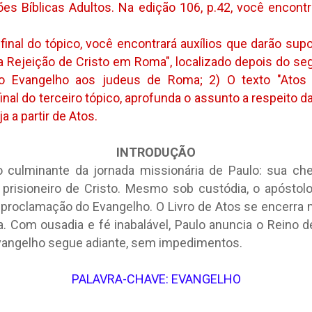
ões Bíblicas Adultos. Na edição 106, p.42, você encont
 final do tópico, você encontrará auxílios que darão su
e a Rejeição de Cristo em Roma", localizado depois do s
o Evangelho aos judeus de Roma; 2) O texto "Atos
final do terceiro tópico, aprofunda o assunto a respeito d
a a partir de Atos.
INTRODUÇÃO
to culminante da jornada missionária de Paulo: sua 
risioneiro de Cristo. Mesmo sob custódia, o apóstolo
 proclamação do Evangelho. O Livro de Atos se encerra
a. Com ousadia e fé inabalável, Paulo anuncia o Reino
Evangelho segue adiante, sem impedimentos.
PALAVRA-CHAVE:
EVANGELHO