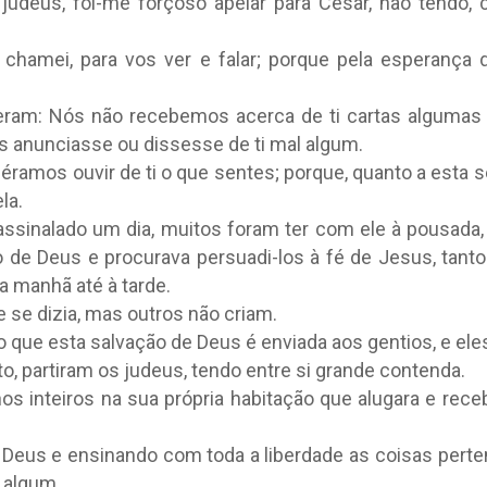
judeus, foi-me forçoso apelar para César, não tendo, 
 chamei, para vos ver e falar; porque pela esperança 
sseram: Nós não recebemos acerca de ti cartas algumas 
 anunciasse ou dissesse de ti mal algum.
éramos ouvir de ti o que sentes; porque, quanto a esta s
la.
 assinalado um dia, muitos foram ter com ele à pousada
de Deus e procurava persuadi-los à fé de Jesus, tanto
a manhã até à tarde.
e se dizia, mas outros não criam.
io que esta salvação de Deus é enviada aos gentios, e eles
sto, partiram os judeus, tendo entre si grande contenda.
anos inteiros na sua própria habitação que alugara e rec
e Deus e ensinando com toda a liberdade as coisas pert
 algum.