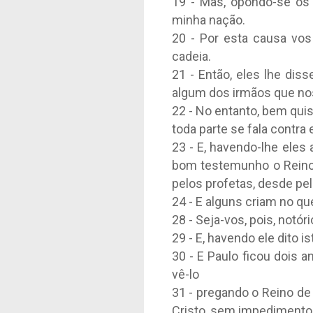
19 - Mas, opondo-se os 
minha nação.
20 - Por esta causa vos
cadeia.
21 - Então, eles lhe di
algum dos irmãos que nos
22 - No entanto, bem quis
toda parte se fala contra e
23 - E, havendo-lhe eles
bom testemunho o Reino 
pelos profetas, desde pel
24 - E alguns criam no qu
28 - Seja-vos, pois, notór
29 - E, havendo ele dito i
30 - E Paulo ficou dois 
vê-lo
31 - pregando o Reino d
Cristo, sem impedimento