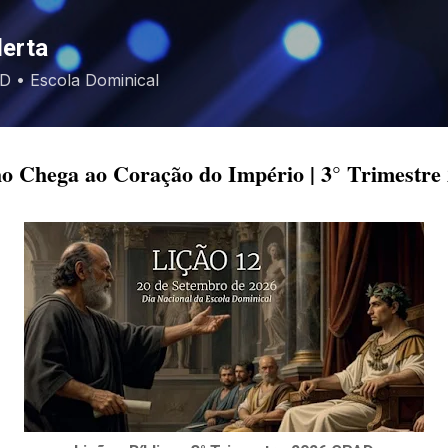
Pular para o conteúdo principal
lerta
EBD • Escola Dominical
ho Chega ao Coração do Império | 3° Trimestr