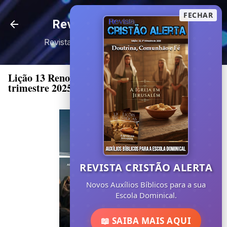
Pular para o conteúdo principal
FECHAR
Revista Cristão Alerta
Revista Digital • Slides EBD • Escola
Dominical
Lição 13 Renovação da Esperança [2°
trimestre 2025 CPAD]
REVISTA CRISTÃO ALERTA
Novos Auxílios Bíblicos para a sua
Escola Dominical.
📖 SAIBA MAIS AQUI